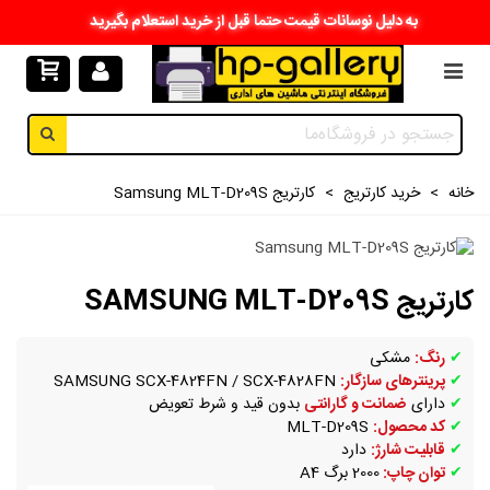
به دلیل نوسانات قیمت حتما قبل از خرید استعلام بگیرید
خانه
>
خرید کارتریج
>
کارتریج Samsung MLT-D209S
کارتریج SAMSUNG MLT-D209S
✔
رنگ:
مشکی
✔
پرینترهای سازگار:
SAMSUNG SCX-4824FN / SCX-4828FN
✔
دارای
ضمانت و گارانتی
بدون قید و شرط تعویض
✔
کد محصول:
MLT-D209S
✔
قابلیت شارژ:
دارد
✔
توان چاپ:
2000 برگ A4