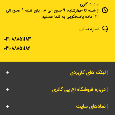
ساعات کاری
از شنبه تا چهارشنبه، 9 صبح الی 18، پنج شنبه 9 صبح الی
13 آماده پاسخگویی به شما هستیم
شماره تماس
021-88851183
021-88851186
| لینک های کاربردی
| درباره فروشگاه اچ پی گالری
| نمادهای سایت