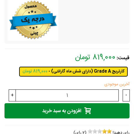
819,000 تومان
قیمت:
کارتریج Grade A (دارای شش ماه گارانتی) -
819,000 تومان
آخرین موجودی
+
-
افزودن به سبد خرید
رای دهید!
(
2
رای)