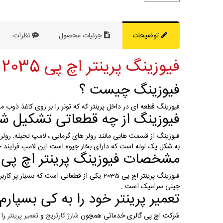
توضیحات
جزئیات محصول
نظرات
فیوزینگ پرینتر اچ پی HP 2035 :
فیوزینگ چیست ؟
فیوزینگ قطعه ای در داخل پرینتر که که تونر را بر روی کاغذ ذوب 
فیوزینگ از چه قطعاتی تشکیل ش
فیوزینگ از قسمت هایی مانند رولر های گرمایی
،
لامپ تخیله
.
رولر
به شکل یک لوله است که دارای بخار جیوه است این لامپ فرایند حر
مشخصات فیوزینگ پرینتر اچ پی HP 2035 :
فیوزینگ پرینتر اچ پی 2035 یکی از قطعاتی
چینی سرامیک است .
تعمیر پرینتر خود را به کی بسپارم 
شرکت اچ پی گالری خدماتی همچون
شارژ کارتریج
و
تعمیر پرینتر
را 