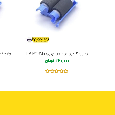
رولر پیکاپ پرینتر لیزری اچ پی HP M402dn
رولر پیکاپ پ
240,000 تومان