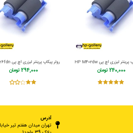
رینتر لیزری اچ پی HP M402dw
رولر پیکاپ پرینتر لیزری اچ پی HP M426fdn
240,000 تومان
294,000 تومان
آدرس
تهران میدان هفتم تیر خیاب
پلاک 39 واحد1