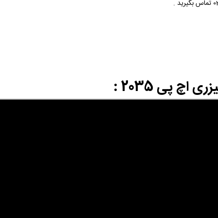
اچ پی 2035 :