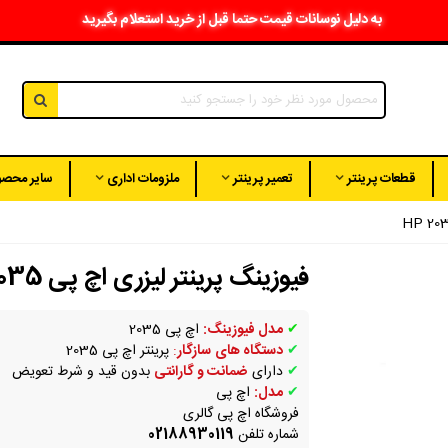
به دلیل نوسانات قیمت حتما قبل از خرید استعلام بگیرید
قطعات پرینتر
تعمیر پرینتر
ملزومات اداری
سایر محصو
فیوزینگ پرینتر لیزری اچ پی HP 2035
✔
مدل فیوزینگ:
اچ پی 2035
✔
دستگاه های
سازگار
:
پرینتر اچ پی 2035
✔
دارای
ضمانت و گارانتی
بدون قید و شرط تعویض
✔
مدل:
اچ پی
فروشگاه اچ پی گالری
شماره تلفن
02188930119