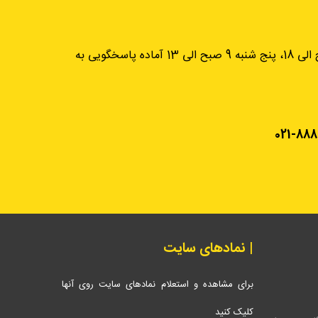
از شنبه تا چهارشنبه، 9 صبح الی 18، پنج شنبه 9 صبح الی 13 آماده پاسخگویی به
021-888
| نمادهای سایت
برای مشاهده و استعلام نمادهای سایت روی آنها
کلیک کنید