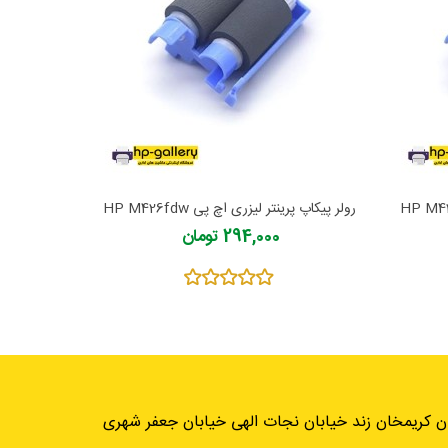
رولر پیکاپ پرینتر لیزری اچ پی HP M426fdw
رولر پیکاپ پ
294,000 تومان
ان کریمخان زند خیابان نجات الهی خیابان جعفر شهری