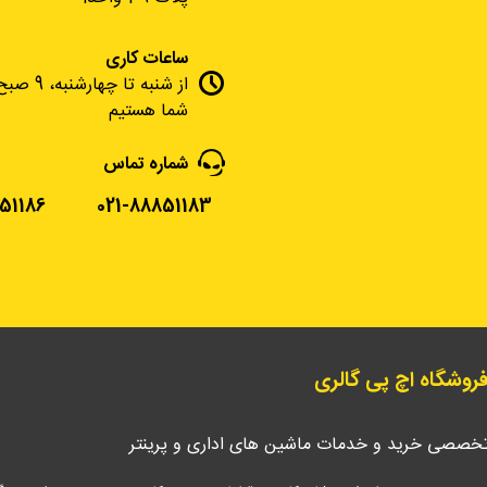
ساعات کاری
شما هستیم
شماره تماس
51186
021-88851183
 فروشگاه اچ پی گالری
تخصصی خرید و خدمات ماشین های اداری و پرینتر