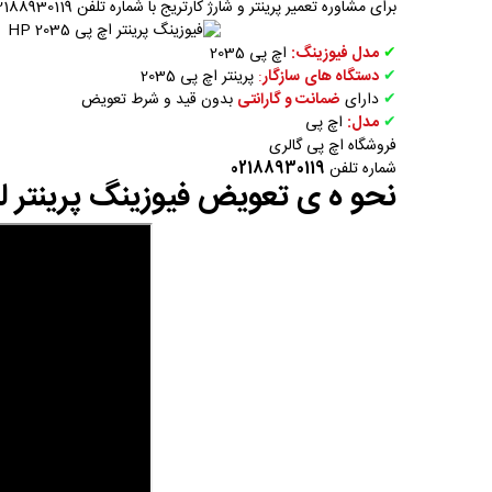
برای مشاوره تعمیر پرینتر و شارژ کارتریج با شماره تلفن 02188930119 تماس بگیرید .
✔
مدل فیوزینگ:
اچ پی 2035
✔
دستگاه های
سازگار
:
پرینتر اچ پی 2035
✔
دارای
ضمانت و گارانتی
بدون قید و شرط تعویض
✔
مدل:
اچ پی
فروشگاه اچ پی گالری
شماره تلفن
02188930119
نحو ه ی تعویض فیوزینگ پرینتر لیزری 