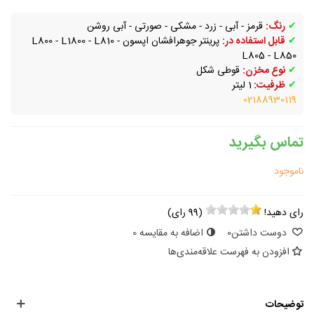
✔
رنگ:
قرمز - آبی - زرد - مشکی - صورتی - آبی روشن
✔
قابل استفاده در:
پرینتر جوهرافشان اپسون L800 - L1800 - L810 -
L805 - L850
✔
نوع مخزن:
قوطی شکل
✔
ظرفیت:
1 لیتر
02188930119
تماس بگیرید
ناموجود
رای دهید!
(
99
رای)
دوست داشتن
0
اضافه به مقایسه
0
افزودن به فهرست علاقه‌مندی‌ها
توضیحات