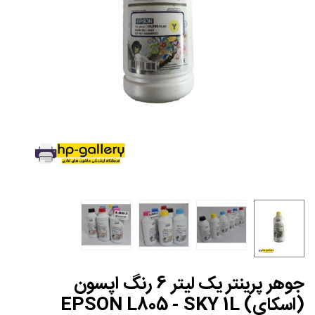
جوهر پرینتر یک لیتر 6 رنگ اپسون
(اسکای) EPSON L805 - SKY 1L