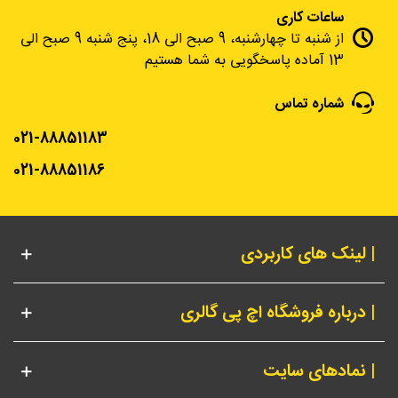
ساعات کاری
از شنبه تا چهارشنبه، 9 صبح الی 18، پنج شنبه 9 صبح الی
13 آماده پاسخگویی به شما هستیم
شماره تماس
021-88851183
021-88851186
| لینک های کاربردی
| درباره فروشگاه اچ پی گالری
| نمادهای سایت