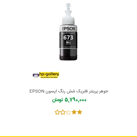
جوهر پرینتر فابریک شش رنگ اپسون EPSON
70cc
5,790,000 تومان