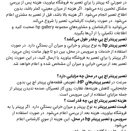
در صورتي كه پرينتر را براي تعمير به فروشگاه بياوريد، هزينه پس از بررسي
مشكل تخمين زده مي‌شود. اگر هزينه از ميزان معيني، كمتر باشد، بدون
اطلاع تعمير انجام مي‌شود. اگر هزينه بالا باشد، قبل از تعمير به مشتري اعلام
مي‌شود. در صورت رضايت كارشناس، تعمير را شروع مي‌كند.
مي‌توانيد با كارشناسان و مشاوره‌هاي مجموعه
hp gallery
صحبت كنيد و
اطلاعات تكميلي را از آن‌ها بگيريد.
تعمير پرينتر اچ پي چقدر طول مي‌كشد؟
تعمير پرينتر
hp
به نوع پرينتر و خرابي و ميزان آن بستگي دارد. در صورت
استفاده از خدمات و سرويس در محل، بين دو تا چهار ساعت زمان مي‌برد.
اگر پرينتر را براي تعمير به فروشگاه بياوريد يا ارسال كنيد، در اين صورت زمان
تعمير بعد از بررسي خرابي و ميزان آن مشخص شده و اعلام خواهد شد.
تعمير پرينتر اچ پي در محل چه مزايايي دارد؟
سرعت در
تعمير پرينترهاي
HP
، تعويض قطعه‌هاي پرينتر اچ پي بدون
جابه‌جايي، كاهش هزينه‌ها، نظارت روي كار تعميركار، صدمه نديدن پرينتر از
جمله مزاياي استفاده از اين سرويس است.
هزينه تعمير پرينتر اچ پي چه قدر است ؟
قيمت تعمير پرينتر
به نوع پرينتر و ميزان خرابي بستگي دارد. اگر پرينتر را به
فروشگاه بياوريد، هزينه بعد از بررسي اعلام مي‌شود. در صورت استفاده از
سرويس و تعمير پرينتر
hp
در محل
، اين هزينه از سوي كارشناس اعلام
مي‌شود.