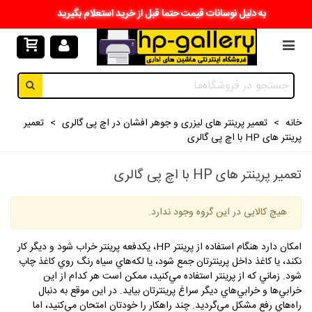
به دلیل نوسانات قیمت حتما قبل از خرید استعلام بگیرید
خانه
>
تعمیر پرینتر های لیزری و جوهر افشان در اچ پی گالری
>
تعمیر
پرینتر های HP با اچ پی گالری
تعمیر پرینتر های HP با اچ پی گالری
هیچ کالایی در این گروه وجود ندارد.
امكان دارد هنگام استفاده از پرينتر
HP
، يكدفعه پرينتر خراب شود و ديگر كار
نكند، يا كاغذ داخل پرينترتان جمع شود، يا لكه‌هاي سياه رنگ روي كاغذ چاپ
شود. زماني كه از پرينتر استفاده مي‌كنيد، ممكن است هر كدام از اين
خرابي‌ها و خرابي‌هاي ديگر سراغ پرينترتان بيايد. در اين موقع به دنبال
راه‌هاي رفع مشكل مي‌گرديد. چند راهكار را خودتان امتحان مي‌كنيد، اما