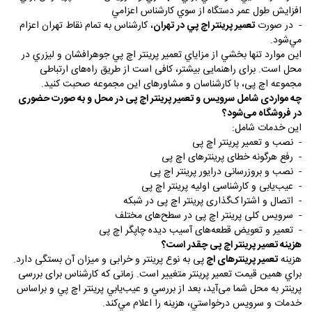
افزايش طول عمر دستگاه از سوي كارشناس اعزامي
-
در صورت
تعمير پرينتر اچ پي در تهران
، كارشناس به تمام نقاط تهران اعزام
مي‌شود.
اين‌ موارد تنها بخشي از مزاياي تعمير پرينتر اچ پي جوهرافشان و ليزري در
محل است. برای راهنمایی بیشتر، کافی است از طریق راه‌های ارتباطی
مجموعه اچ پی، با کارشناسان و مشاورهای این مجموعه صحبت کنید.
چه مواردی شامل سرویس و تعمیر پرینتر اچ پی در محل و به صورت حضوری
در فروشگاه می‌شود؟
این خدمات شامل:
-
نصب و تعمیر پرینتر اچ پی
-
رفع هرگونه خطای پرینترهای اچ پی
-
نصب و بروزرسانی درایور پرینتر اچ پی
-
عیب‌یابی و کارشناسی اولیه پرینتر اچ پی
-
اتصال و اشتراک‌گذاری پرینتر اچ پی در شبکه
-
سرویس کلی پرینتر اچ پی در سطح‌های مختلف
-
تعمیر و تعویض قطعه‌های آسیب دیده چاپگر اچ پی
هزینه تعمیر پرینتر اچ پی چقدر است؟
هزینه
تعمیر پرینترهای اچ
پی به نوع پرینتر و خرابی و میزان آن بستگی دارد.
براي همين قيمت تعمير پرينتر متغيير است. زمانی که کارشناس برای بررسی
پرینتر به محل شما می‌آید، بعد از بررسي و عيب‌يابي پرينتر اچ پي و براساس
خدمات و سرويس درخواستي، هزينه را اعلام مي‌كند.