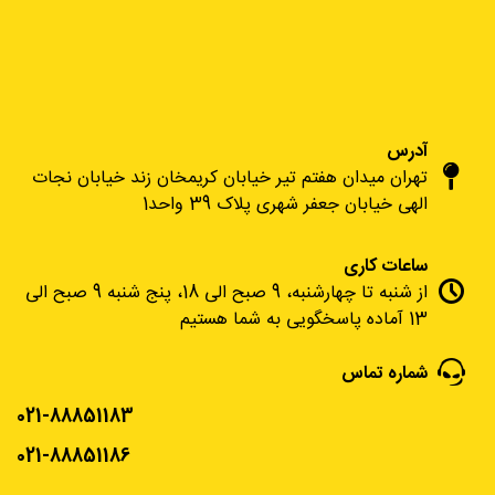
آدرس
تهران میدان هفتم تیر خیابان کریمخان زند خیابان نجات
الهی خیابان جعفر شهری پلاک 39 واحد1
ساعات کاری
از شنبه تا چهارشنبه، 9 صبح الی 18، پنج شنبه 9 صبح الی
13 آماده پاسخگویی به شما هستیم
شماره تماس
021-88851183
021-88851186