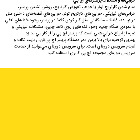
خرابي‌ها و مشکلات پرينترهاي اچ پي
تمام شدن كارتريج تونر يا جوهر، تعويض كارتريج، روشن نشدن پرينتر،
خرابي‌هاي فيزيكي، خرابي‌هاي كارتريج تونر، خرابي‌هاي قطعه‌هاي داخلي مثل
درام، هد، غلطك، مشكلاتي مثل گير كردن كاغذ در پرينتر، وجود خط‌هاي افقي
يا عمودي هنگام چاپ، وجود لكه‌هايي روي كاغذ چاپي، مشكلات فيزيكي و
غيره از انواع خرابي‌هايي است كه پرينتر اچ پي را از كار مي‌اندازد.
بهترين توصيه براي بالا بردن عمر دستگاه پرينتر اچ پي‌تان، رعايت نكات و
انجام سرويس دوره‌اي است. براي سرويس دوره‌اي مي‌توانيد از خدمات
سرويس دوره‌اي مجموعه اچ پي گالري استفاده كنيد.