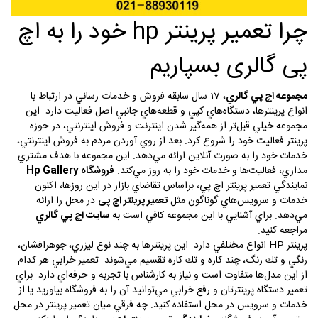
چرا تعمیر پرینتر hp خود را به اچ
پی گالری بسپاریم
مجموعه اچ پي گالري
، 17 سال سابقه فروش و خدمات رساني در ارتباط با
انواع پرينترها، دستگاه‌هاي كپي و قطعه‌هاي جانبي اصل فعاليت دارد. اين
مجموعه خيلي قبل‌تر از همه‌گير شدن اينترنت و فروش اينترنتي، در حوزه
پرينتر فعاليت خود را شروع كرد. بعد از روي آوردن مردم به فروش اينترنتي،
خدمات خود را به صورت آنلاين ارائه مي‌دهد. اين مجموعه با هدف مشتري
مداري، فعاليت‌ها و خدمات خود را به روز مي‌كند.
فروشگاه
Hp Gallery
نمايندگي تعمير پرينتر اچ پي، براساس تقاضاي بازار در اين روزها، اكنون
خدمات و سرويس‌هاي گوناگون مثل
تعمير پرينتر اچ پی
در محل را ارائه
مي‌دهد. براي آشنايي با اين مجموعه كافي است به
سايت اچ پي گالري
مراجعه كنيد.
پرينتر
HP
انواع مختلفي دارد. اين پرينترها به چند نوع ليزري، جوهرافشان،
رنگي و تك رنگ، چند كاره و تك كاره تقسيم مي‌شوند. تعمير خرابي هر كدام
از اين مدل‌ها متفاوت است و نياز به كارشناس با تجربه و حرفه‌اي دارد. براي
تعمير دستگاه پرينترتان و رفع خرابي مي‌توانيد آن را به فروشگاه بياوريد يا از
خدمات و سرويس در محل استفاده كنيد. چه فرقي ميان تعمير پرينتر در محل