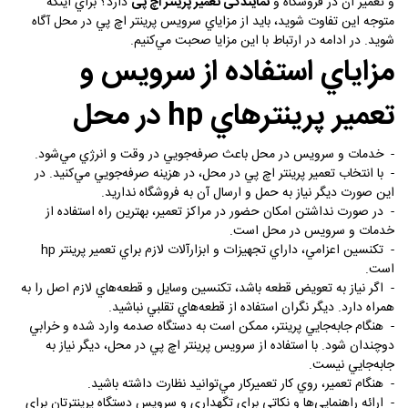
و تعمير آن در فروشگاه و
نمایندگی تعمیر پرینتر اچ پی
دارد؟ براي اينكه
متوجه اين تفاوت شويد، بايد از مزاياي سرويس پرينتر اچ پي در محل آگاه
شويد. در ادامه در ارتباط با اين مزايا صحبت مي‌كنيم.
مزاياي استفاده از سرويس و
تعمير پرينترهاي
hp
در محل
-
خدمات و سرويس در محل باعث صرفه‌جويي در وقت و انرژي مي‌شود.
-
با انتخاب تعمير پرينتر اچ پي در محل، در هزينه صرفه‌جويي مي‌كنيد. در
اين صورت ديگر نياز به حمل و ارسال آن به فروشگاه نداريد.
-
در صورت نداشتن امكان حضور در مراكز تعمير، بهترين راه استفاده از
خدمات و سرويس در محل است.
-
تكنسين اعزامي، داراي تجهيزات و ابزارآلات لازم براي تعمير پرينتر
hp
است.
-
اگر نياز به تعويض قطعه باشد، تكنسين وسايل و قطعه‌هاي لازم اصل را به
همراه دارد. ديگر نگران استفاده از قطعه‌هاي تقلبي نباشيد.
-
هنگام جابه‌جايي پرينتر، ممكن است به دستگاه صدمه وارد شده و خرابي
دوچندان شود. با استفاده از سرويس پرينتر اچ پي در محل، ديگر نياز به
جابه‌جايي نيست.
-
هنگام تعمير، روي كار تعميركار مي‌توانيد نظارت داشته باشيد.
-
ارائه راهنمايي‌ها و نكاتي براي تگهداري و سرويس دستگاه پرينترتان براي