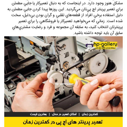
مشكل هنوز وجود دارد. در اينجاست كه به دنبال تعميركار يا جايي مطمئن
براي تعمير پرينتر اچ پي‌تان مي‌گرديد. اين روزها پيدا كردن جايي مطمئن به
دليل استفاده برخي افراد از قطعه‌هاي تقلبي و گران بودن بي‌دليل، سخت
شده است. زماني كه مي‌خواهيد تعميركار يا فروشگاهي را براي تعمير
پرينترتان انتخاب كنيد، به سابقه آن مجموعه و فرد و رضايت مشتري‌هاي
سابق آن بايد توجه داشته باشيد.