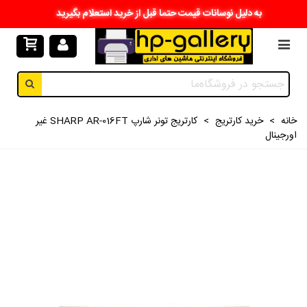
به دلیل نوسانات قیمت حتما قبل از خرید استعلام بگیرید
خانه
>
خرید کارتریج
>
کارتریج تونر شارپ SHARP AR-016FT غیر
اورجینال