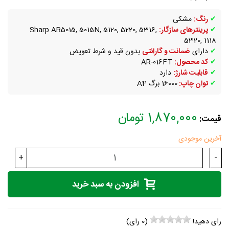
✔
رنگ:
مشکی
✔
پرینترهای سازگار:
Sharp AR5015, 5015N, 5120, 5220, 5316,
5320, 1118
✔
دارای
ضمانت و گارانتی
بدون قید و شرط تعویض
✔
کد محصول:
AR-016FT
✔
قابلیت شارژ:
دارد
✔
توان چاپ:
16000 برگ A4
1,870,000 تومان
قیمت:
آخرین موجودی
+
-
افزودن به سبد خرید
رای دهید!
(
0
رای)