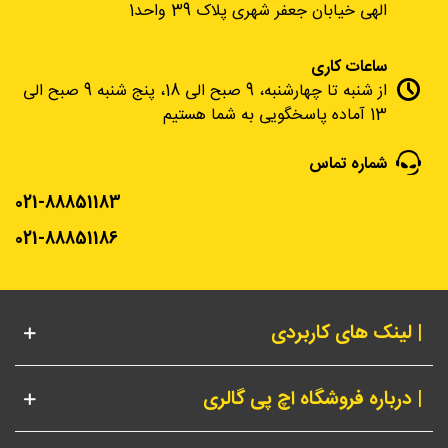
الهی خیابان جعفر شهری پلاک 39 واحد1
ساعات کاری
از شنبه تا چهارشنبه، 9 صبح الی 18، پنج شنبه 9 صبح الی
13 آماده پاسخگویی به شما هستیم
شماره تماس
021-88851183
021-88851186
| لینک های کاربردی
| درباره فروشگاه اچ پی گالری