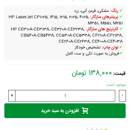
✔
رنگ:
مشکی، قرمز، آبی، زرد
✔
پرینترهای سازگار:
HP LaserJet CP1025, 1415, 1215, 2025, 4025,
M351, M551, M251
✔
کارتریج های سازگار:
HP CE310A-CE313A, CE320A-CE323A,
CB540A-CB543A, CC530A-CC533A, CF210A-CF213A,
CE260A-CE263A, CE400A-CE403A
✔
توان چاپ:
تشخیص خودکار
✔
فروش به صورت تکی و ست کامل
138,000 تومان
قیمت:
موجود است
+
-
افزودن به سبد خرید