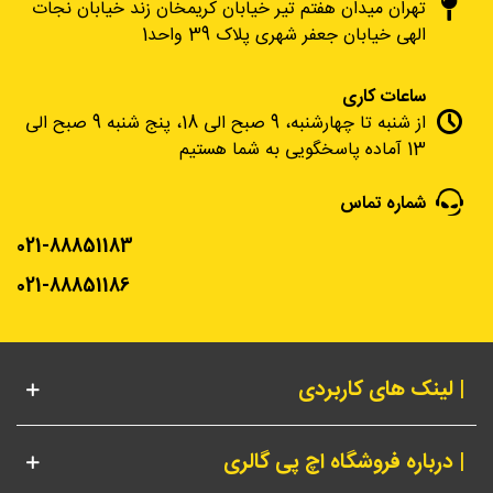
تهران میدان هفتم تیر خیابان کریمخان زند خیابان نجات
الهی خیابان جعفر شهری پلاک 39 واحد1
ساعات کاری
از شنبه تا چهارشنبه، 9 صبح الی 18، پنج شنبه 9 صبح الی
13 آماده پاسخگویی به شما هستیم
شماره تماس
021-88851183
021-88851186
| لینک های کاربردی
| درباره فروشگاه اچ پی گالری