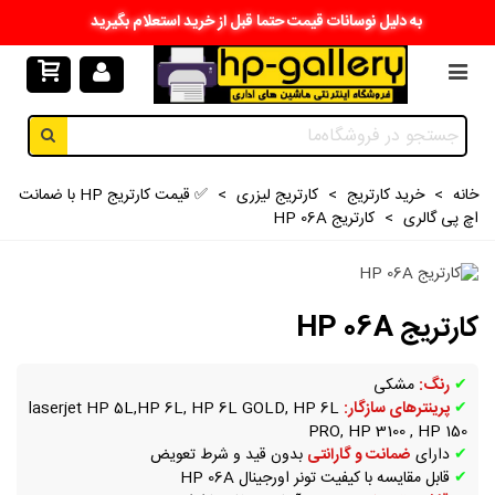
به دلیل نوسانات قیمت حتما قبل از خرید استعلام بگیرید
خانه
>
خرید کارتریج
>
کارتریج لیزری
>
✅ قیمت کارتریج HP با ضمانت
اچ پی گالری
>
کارتریج HP 06A
کارتریج HP 06A
✔
رنگ:
مشکی
✔
پرینترهای سازگار:
laserjet HP 5L,HP 6L, HP 6L GOLD, HP 6L
PRO, HP 3100 , HP 150
✔
دارای
ضمانت و گارانتی
بدون قید و شرط تعویض
✔
قابل مقایسه با کیفیت تونر اورجینال HP 06A