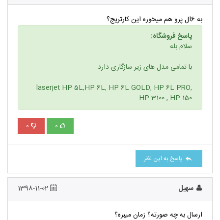
به 6ال پرو هم میخوره این کارتریج؟
پاسخ فروشگاه:
سلام بله
با تمامی مدل های زیر سازگاری دارد
laserjet HP 5L,HP 6L, HP 6L GOLD, HP 6L PRO,
HP 3100 , HP 150
0
0
پاسخ به این نظر
سهیل
1398-11-02
ارسال به چه صورته؟ زمان میبره؟