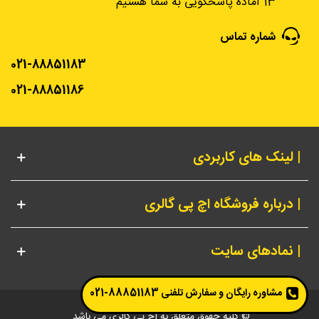
13 آماده پاسخگویی به شما هستیم
شماره تماس
021-88851183
021-88851186
| لینک های کاربردی
| درباره فروشگاه اچ پی گالری
| نمادهای سایت
مشاوره رایگان و سفارش تلفنی
88851183-021
© کلیه حقوق متعلق به اچ پی گالری می باشد.