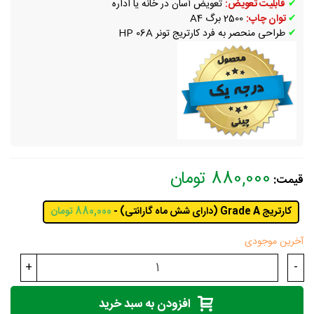
✔
قابلیت تعویض:
تعویض آسان در خانه یا اداره
✔
توان چاپ:
2500 برگ A4
✔
طراحی منحصر به فرد کارتریج تونر HP 06A
880,000 تومان
قیمت:
کارتریج Grade A (دارای شش ماه گارانتی) -
880,000 تومان
آخرین موجودی
+
-
افزودن به سبد خرید