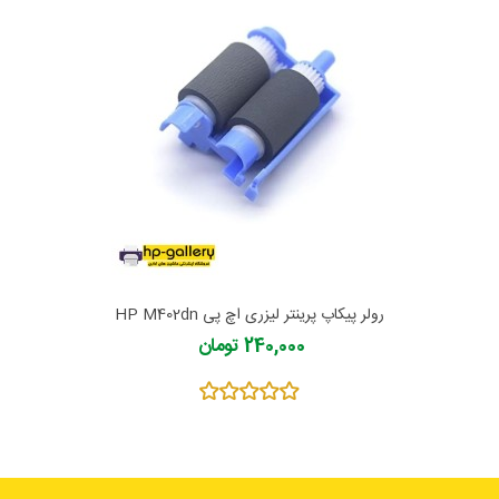
رولر پیکاپ پرینتر لیزری اچ پی HP M402dn
240,000 تومان