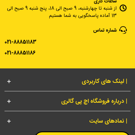
ساعات کاری
از شنبه تا چهارشنبه، 9 صبح الی 18، پنج شنبه 9 صبح الی
13 آماده پاسخگویی به شما هستیم
شماره تماس
021-88851183
021-88851186
| لینک های کاربردی
| درباره فروشگاه اچ پی گالری
| نمادهای سایت