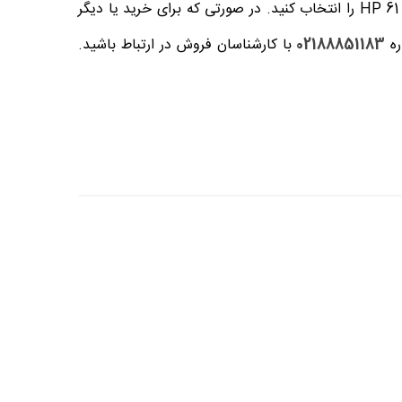
مراجعه به دسته بندی شارژ کارتریج اچ پی و گزینه کارتریج کارتریج جوهرافشان HP 61 را انتخاب کنید. در صورتی که برای خرید یا دیگر
ره
02188851183
با کارشناسان فروش در ارتباط باشید.