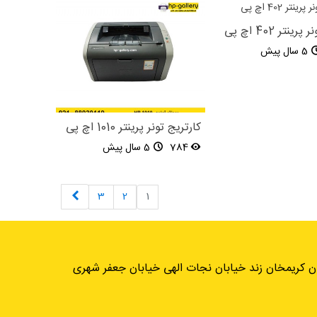
ینتر 402 اچ پی
5 سال پیش
کارتریج تونر پرینتر 1010 اچ پی
784
5 سال پیش
بعدی
3
2
1
ان کریمخان زند خیابان نجات الهی خیابان جعفر شهری