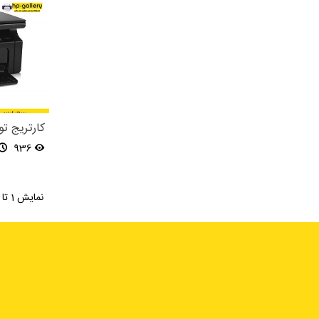
کارتریج تونر پری
936
نمایش 1 تا 20 از 55 مورد