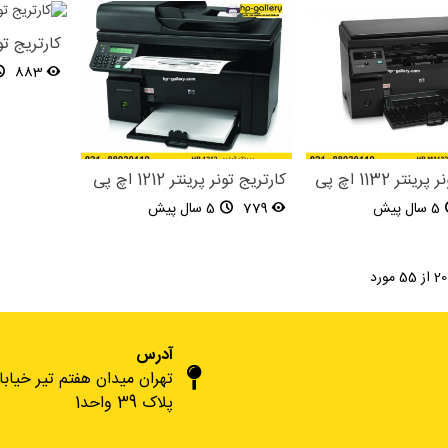
کارتریج تونر پر
883
نتر 1132 اچ پی
کارتریج تونر پرینتر 1212 اچ پی
5 سال پیش
779
5 سال پیش
آدرس
تهران میدان هفتم تیر خیاب
پلاک 39 واحد1