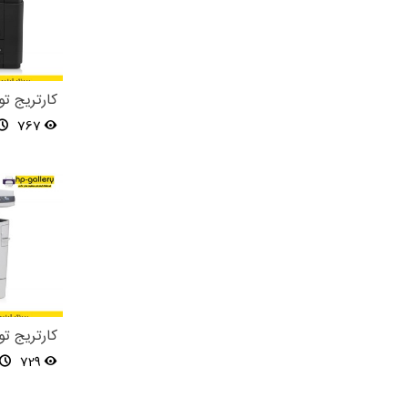
کارتریج تونر پری
767
پی
729