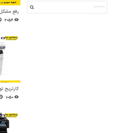
رفع مشکل
پرینت
2056
پی
1050