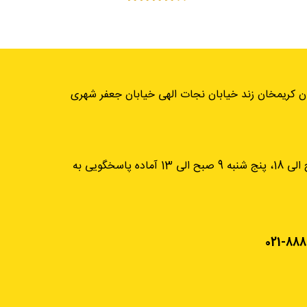
ان کریمخان زند خیابان نجات الهی خیابان جعفر شهری
از شنبه تا چهارشنبه، 9 صبح الی 18، پنج شنبه 9 صبح الی 13 آماده پاسخگویی به
021-888