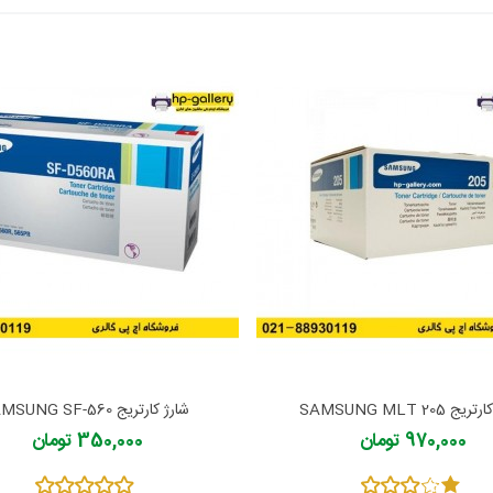
ج SAMSUNG MLT 205
شارژ کارتریج SAMSUNG SF-560
970,000 تومان
350,000 تومان