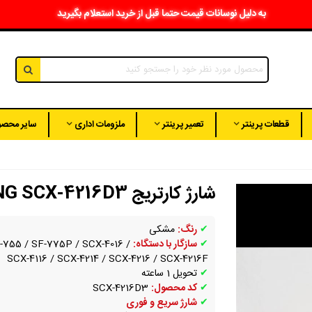
به دلیل نوسانات قیمت حتما قبل از خرید استعلام بگیرید
قطعات پرینتر
تعمیر پرینتر
ملزومات اداری
سایر محصو
شارژ کارتریج SAMSUNG SCX-4216D3
✔
رنگ:
مشکی
✔
سازگار با دستگاه:
755 / SF-775P / SCX-4016 /
SCX-4116 / SCX-4214 / SCX-4216 / SCX-4216F
✔
تحویل 1 ساعته
✔
کد محصول:
SCX-4216D3
✔
شارژ سریع و فوری