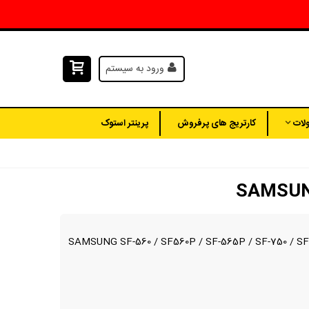
ورود به سیستم
لات
کارتریج های پرفروش
پرینتر استوک
SAMSUNG SF-560 / SF560P / SF-565P / SF-750 / SF-