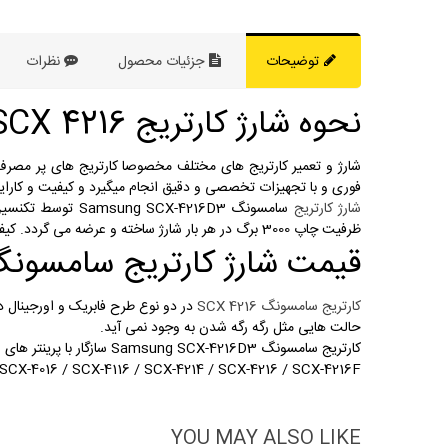
توضیحات
جزئیات محصول
نظرات
نحوه شارژ کارتریج Samsung SCX 4216
شارژ و تعمیر کارتریج های مختلف مخصوصا کارتریج های پر مصرف
فوری و با تجهیزات تخصصی و دقیق انجام میگیرد و کیفیت و کارا
شارژ کارتریج
ظرفیت چاپ 3000 برگ در هر بار شارژ ساخته و عرضه می گردد. کیفیت چاپ این کارتریج فوق العاده می باشد و مناسب برای مصارف اداری و شرکتی می باشد.
قیمت شارژ کارتریج سامسونگ X 4216
کارتریج سامسونگ SCX 4216
در دو نوع طرح فابریک و اورجینال در
حالت هایی مثل رگه رگه شدن به وجود نمی آید.
کارتریج سامسونگ Samsung SCX-4216D3 سازگار با پرینتر های زیر می باشد:
X-4016 / SCX-4116 / SCX-4214 / SCX-4216 / SCX-4216F
YOU MAY ALSO LIKE