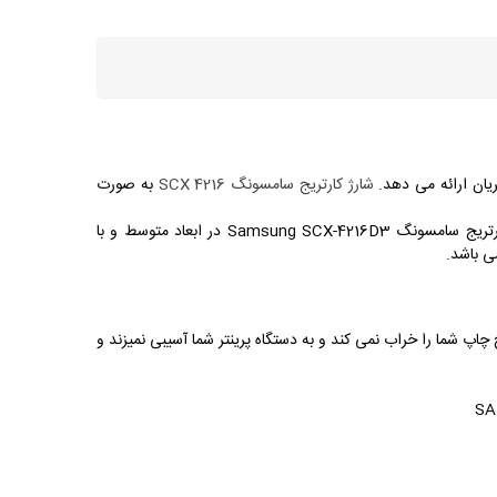
یان ارائه می دهد.
شارژ کارتریج سامسونگ SCX 4216
به صورت
سامسونگ Samsung SCX-4216D3 توسط تکنسین ماهر و با دقت بالا انجام می شود و با قیمت بسیار مناسبی انجام می گیرد. کارتریج سامسونگ Samsung SCX-4216D3 در ابعاد متوسط و با
چاپ شما را خراب نمی کند و به دستگاه پرینتر شما آسیبی نمیزند و
SA