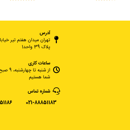
آدرس
تهران میدان هفتم تیر خیاب
پلاک 39 واحد1
ساعات کاری
شما هستیم
شماره تماس
51186
021-88851183