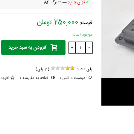
✔
توان چاپ:
3000 برگ A4
250,000 تومان
قیمت:
موجود است
افزودن به سبد خرید
+
-
رای دهید!
(
3
رای)
دوست داشتن
0
اضافه به مقایسه
0
افزودن