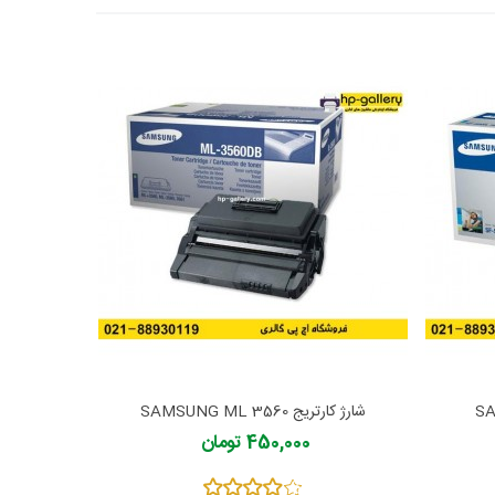
شارژ کارتریج SAMSUNG ML 3560
شار
450,000 تومان