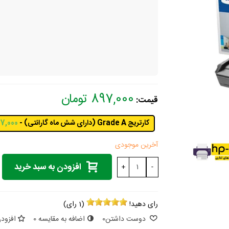
897,000 تومان
قیمت:
کارتریج Grade A (دارای شش ماه گارانتی) -
897,000 ت
آخرین موجودی
افزودن به سبد خرید
+
-
رای دهید!
(
1
رای)
دوست داشتن
0
اضافه به مقایسه
0
افزودن