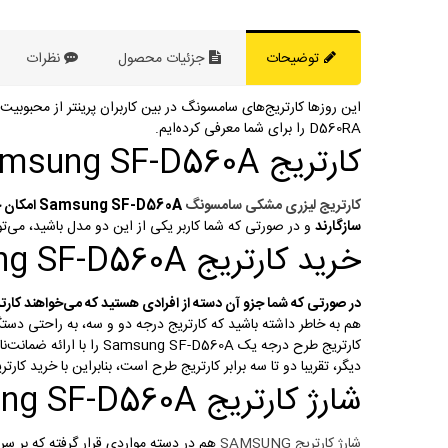
توضیحات
جزئیات محصول
نظرات
D560RA را برای شما معرفی کرده‌ایم.
کارتریج Samsung SF-D560A
کارتریج لیزری مشکی سامسونگ
Samsung SF-D560A امکان چاپ 3000 برگه A4 را با در نظر داشتن چاپ پنج درصدی برای شما فراهم می‌‌کند، پرینترهای Samsung SF-560R, SF-565PR
سازگارند
و در صورتی که شما کاربر یکی از این دو مدل باشید، می‌توان
خرید کارتریج Samsung SF-D560A
در صورتی که شما جزو آن دسته از افرادی هستید که می‌خواهند کارتریج
هم به خاطر داشته باشید که کارتریج درجه دو و سه، به راحتی دستگاه
کارتریج طرح درجه یک
Samsung SF-D560A را با ارائه ضمانت‌نامه تعویض به شما ارائه می‌کند. حتما به عنوان یک کاربر پرینتر این را می‌دانید که
دیگر، تقریبا دو تا سه برابر کارتریج طرح است، بنابراین با خرید کارتریج طرح SAMSUNG، شما کاهش هزینه‌های چاپی سازمان یا منزلتان را
شارژ کارتریج Samsung SF-D560A
شارژ کارتریج SAMSUNG
هم در دسته مواردی قرار گرفته که بر سر 