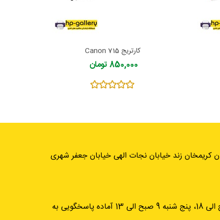
کارتریج Canon 715
850,000 تومان
ان کریمخان زند خیابان نجات الهی خیابان جعفر شهری
از شنبه تا چهارشنبه، 9 صبح الی 18، پنج شنبه 9 صبح الی 13 آماده پاسخگویی به