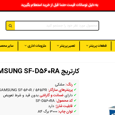
به دلیل نوسانات قیمت حتما قبل از خرید استعلام بگیرید
قطعات پرینتر
تعمیر پرینتر
ملزومات اداری
سایر محصو
کارتریج SAMSUNG SF-D560RA
✔
رنگ:
مشکی
✔
پرینترهای سازگار:
SAMSUNG SF-560R / 565PR
✔
دارای
ضمانت و گارانتی
بدون قید و شرط تعویض
✔
کد محصول:
SF-D560RA
✔
قابلیت شارژ:
دارد
✔
توان چاپ:
3000 برگ A4