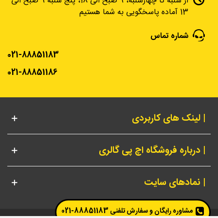
از شنبه تا چهارشنبه، 9 صبح الی 18، پنج شنبه 9 صبح الی
13 آماده پاسخگویی به شما هستیم
شماره تماس
021-88851183
021-88851186
| لینک های کاربردی
| درباره فروشگاه اچ پی گالری
| نمادهای سایت
مشاوره رایگان و سفارش تلفنی
88851183-021