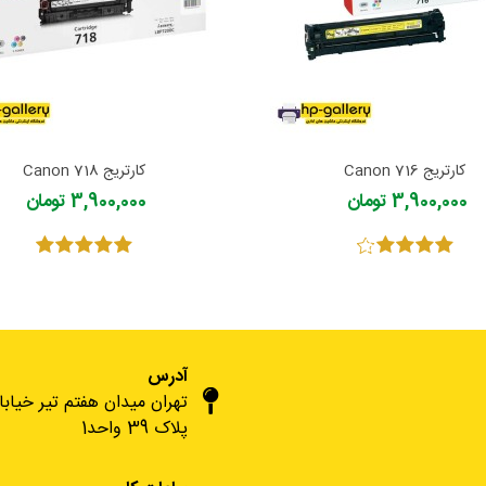
کارتریج 716 Canon
کارتریج Canon 718
3,900,000 تومان
3,900,000 تومان
آدرس
تهران میدان هفتم تیر خیاب
پلاک 39 واحد1