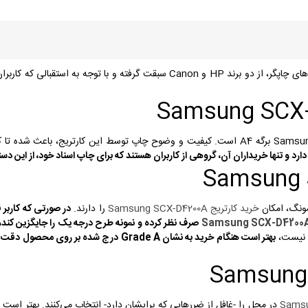
کمپانی سامسونگ مدتی طولانی است که در تولید پرینتر و دستگاه‌های چاپگر، از دو بر
Samsung SCX-D4200A، 3000 برگه A4 است. کیفیت و وضوح چاپ توسط این کارتریج، 
سونگ، امکان
خرید کارتریج Samsung SCX-D4200A
را دارند.
در صورتی که کاربر 
ی نیست،
بهتر است هنگام خرید به نشان Grade A درج 
در محل را -غافل از ضررهایی که برایشان دارد- انتخاب می‌کنند. بهتر است 