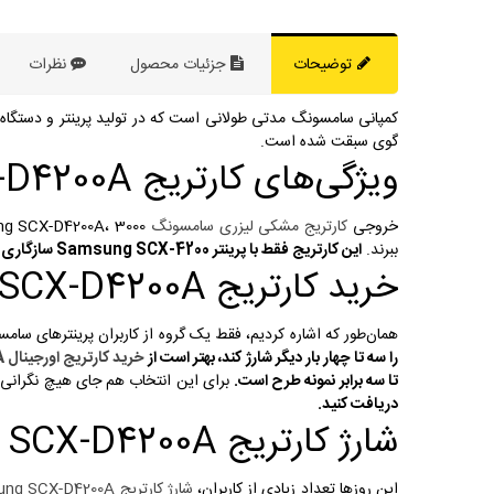
توضیحات
جزئیات محصول
نظرات
گوی سبقت شده است.
ویژگی‌های کارتریج Samsung SCX-D4200A
خروجی
کارتریج مشکی لیزری سامسونگ
ببرند.
این کارتریج فقط با پرینتر Samsung SCX-4200 سازگاری دارد و تنها خریداران آن، گروهی از کاربران هستند که برای چاپ اسناد خود، از این دستگاه استفاده می‌کنند.
خرید کارتریج Samsung SCX-D4200A
همان‌طور که اشاره کردیم، فقط یک گروه از کاربران پرینترهای سام
را سه تا چهار بار دیگر شارژ کند، بهتر است از
خرید کارتریج اورجینال Samsung SCX-D4200A
تا سه برابر نمونه طرح است.
برای این انتخاب هم جای هیچ نگران
دریافت کنید.
شارژ کارتریج Samsung SCX-D4200A
این روزها تعداد زیادی از کاربران،
شارژ کارتریج Samsung SCX-D4200A