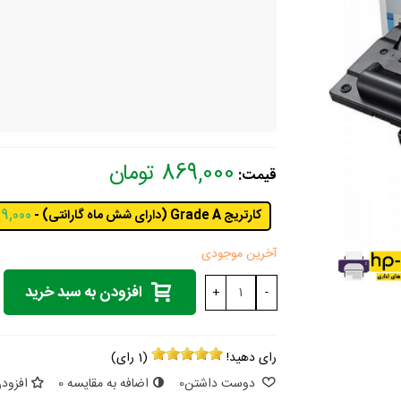
869,000 تومان
قیمت:
کارتریج Grade A (دارای شش ماه گارانتی) -
869,000 ت
آخرین موجودی
افزودن به سبد خرید
+
-
رای دهید!
(
1
رای)
دوست داشتن
0
اضافه به مقایسه
0
افزودن