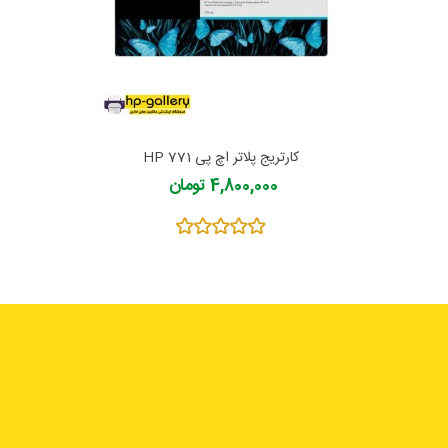
کارتریج پلاتر اچ پی 771 HP
4,800,000 تومان