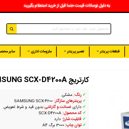
به دلیل نوسانات قیمت حتما قبل از خرید استعلام بگیرید
قطعات پرینتر
تعمیر پرینتر
ملزومات اداری
سایر محصو
کارتریج SAMSUNG SCX-D4200A
✔
رنگ:
مشکی
✔
پرینترهای سازگار:
SAMSUNG SCX-4200
✔
دارای
ضمانت و گارانتی
بدون قید و شرط تعویض
✔
کد محصول:
SCX-D4200A
✔
قابلیت شارژ:
دارد
✔
توان چاپ:
3000 برگ A4