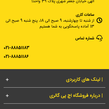
الهی خیابان جعفر شهری پلاک 39 واحد1
ساعات کاری
از شنبه تا چهارشنبه، 9 صبح الی 18، پنج شنبه 9 صبح الی
13 آماده پاسخگویی به شما هستیم
شماره تماس
021-88851183
021-88851186
| لینک های کاربردی
| درباره فروشگاه اچ پی گالری