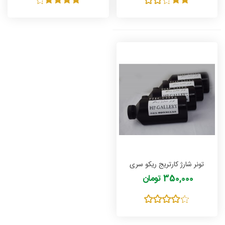
تونر شارژ کارتریج ریکو سری
Ricoh 204 مدل ناسو NASOO
350,000 تومان
وزن 150 گرمی