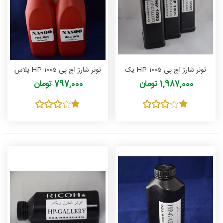
تونر شارژ اچ پی HP 1005 یک
تونر شارژ اچ پی HP 1005 پلاس
کیلویی ناسو NASOO
یک کیلویی ناسو NASOO
1,987,000 تومان
797,000 تومان