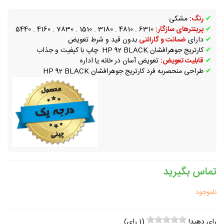
✔
رنگ:
مشکی
✔
پرینترهای سازگار:
6310 . 4810 . 3180 . 1510 . 7830 . 4160 . 5440
✔
دارای
ضمانت و گارانتی
بدون قید و شرط تعویض
✔
کارتریج جوهرافشان HP 92 BLACK چاپ با کیفیت و جذاب
✔
قابلیت تعویض:
تعویض آسان در خانه یا اداره
✔
طراحی منحصربه فرد کارتریج جوهرافشان HP 92 BLACK
تماس بگیرید
ناموجود
رای دهید!
(
1
رای)