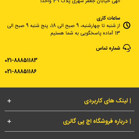
الهی خیابان جعفر شهری پلاک 39 واحد1
ساعات کاری
از شنبه تا چهارشنبه، 9 صبح الی 18، پنج شنبه 9 صبح الی
13 آماده پاسخگویی به شما هستیم
شماره تماس
021-88851183
021-88851186
| لینک های کاربردی
| درباره فروشگاه اچ پی گالری