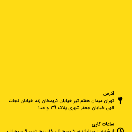
آدرس
تهران میدان هفتم تیر خیابان کریمخان زند خیابان نجات
الهی خیابان جعفر شهری پلاک 39 واحد1
ساعات کاری
از شنبه تا چهارشنبه، 9 صبح الی 18، پنج شنبه 9 صبح الی