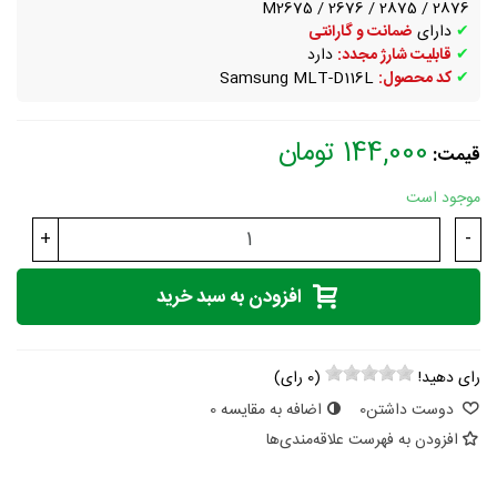
M2675 / 2676 / 2875 / 2876
✔
دارای
ضمانت و گارانتی
✔
قابلیت شارژ مجدد:
دارد
✔
کد محصول:
Samsung MLT-D116L
144,000 تومان
قیمت:
موجود است
+
-
افزودن به سبد خرید
رای دهید!
(
0
رای)
دوست داشتن
0
اضافه به مقایسه
0
افزودن به فهرست علاقه‌مندی‌ها