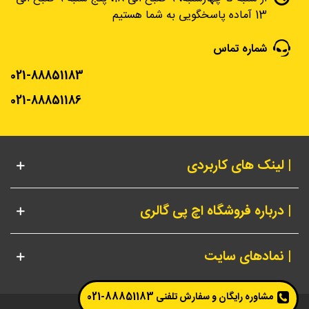
13 آماده پاسخگویی به شما هستیم
شماره تماس
021-88851183
021-88851186
| لینک های کاربردی
| درباره فروشگاه اچ پی گالری
| نمادهای سایت
مشاوره رایگان و سفارش تلفنی
88851183-021