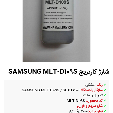
شارژ کارتریج SAMSUNG MLT-D109S
✔
رنگ:
مشکی
✔
سازگار با دستگاه:
SAMSUNG MLT-D109S / SCX-4300
✔
تحویل 1 ساعته
✔
کد محصول:
MLT-D109S
✔
شارژ سریع و فوری
✔
توان چاپ:
2000 برگ A4