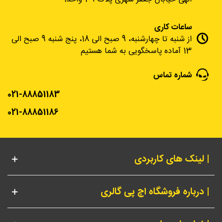
ساعات کاری
از شنبه تا چهارشنبه، 9 صبح الی 18، پنج شنبه 9 صبح الی
13 آماده پاسخگویی به شما هستیم
شماره تماس
021-88851183
021-88851186
| لینک های کاربردی
| درباره فروشگاه اچ پی گالری