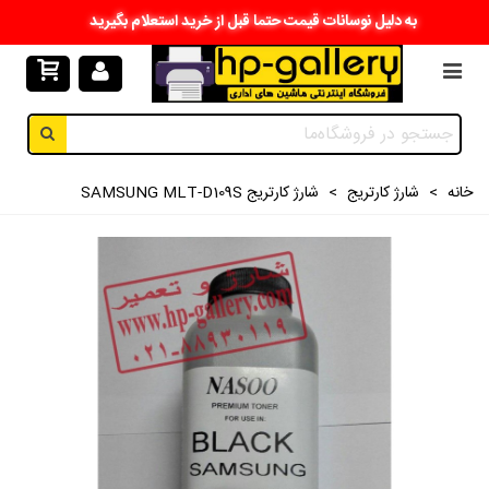
به دلیل نوسانات قیمت حتما قبل از خرید استعلام بگیرید
خانه
>
شارژ کارتریج
>
شارژ کارتریج SAMSUNG MLT-D109S