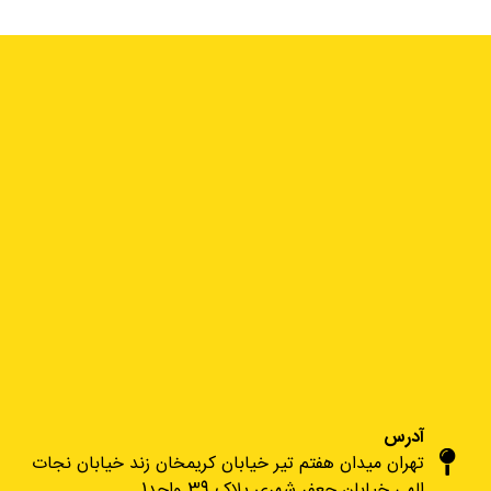
آدرس
تهران میدان هفتم تیر خیابان کریمخان زند خیابان نجات
الهی خیابان جعفر شهری پلاک 39 واحد1