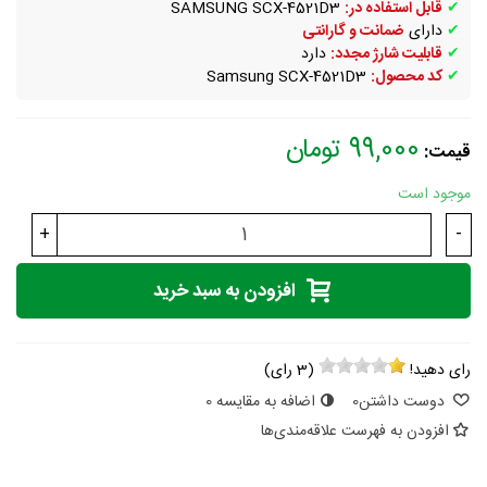
✔
قابل استفاده در:
SAMSUNG SCX-4521D3
✔
دارای
ضمانت و گارانتی
✔
قابلیت شارژ مجدد:
دارد
✔
کد محصول:
Samsung SCX-4521D3
99,000 تومان
قیمت:
موجود است
+
-
افزودن به سبد خرید
رای دهید!
(
3
رای)
دوست داشتن
0
اضافه به مقایسه
0
افزودن به فهرست علاقه‌مندی‌ها