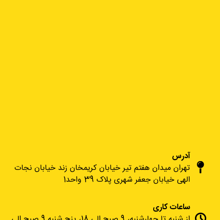
آدرس
تهران میدان هفتم تیر خیابان کریمخان زند خیابان نجات
الهی خیابان جعفر شهری پلاک 39 واحد1
ساعات کاری
از شنبه تا چهارشنبه، 9 صبح الی 18، پنج شنبه 9 صبح الی