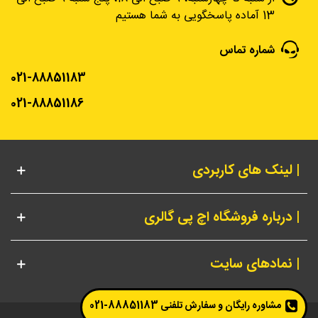
13 آماده پاسخگویی به شما هستیم
شماره تماس
021-88851183
021-88851186
| لینک های کاربردی
| درباره فروشگاه اچ پی گالری
| نمادهای سایت
مشاوره رایگان و سفارش تلفنی
88851183-021