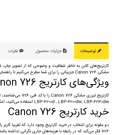
توضیحات
جزئیات محصول
نظرات
کارتریج‌های کانن به خاطر شفافیت و وضوحی که از تصویر چاپ شد
مشکی Canon 726 جزییاتی را برای شما مطرح می‌کنیم تا راهنمایی برای خرید این محصول در دست داشته باشید.
ویژگی‌های کارتریج Canon 726
کارتریج لیزری مشکی Canon 726 را با کد فنی 726 می‌شناسند، این کارتریج توان چاپ 2100 برگه A4، با در نظر داشتن چاپ پنج درصد را برای شما دارد
LBP-6200d , LBP-6200dw, LBP-6230dw استفاده می‌کنید، امکان اینکه کارتریج Canon 726 را برای چاپ اسناد خود انتخاب کنید، دارید.
خرید کارتریج Canon 726
دو مقوله برای انتخاب در خرید کارتریج وجود دارد که تقریبا کاربر ر
726 فکر می‌کند که در رابطه با هزینه‌های جاری نگرانی نداشته باشد، اما در صورتی که هزینه برای فرد مهم باشد، بهتر است به خرید کارتریج طرح اولویت دهد؛ چون