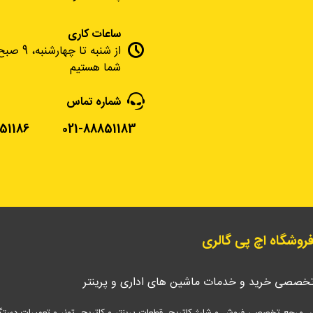
ساعات کاری
شما هستیم
شماره تماس
51186
021-88851183
 فروشگاه اچ پی گالری
تخصصی خرید و خدمات ماشین های اداری و پرینتر