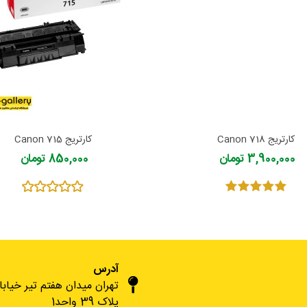
کارتریج Canon 718
کارتریج Canon 715
3,900,000 تومان
850,000 تومان
آدرس
تهران میدان هفتم تیر خیاب
پلاک 39 واحد1