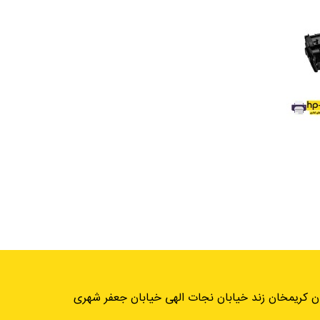
ان کریمخان زند خیابان نجات الهی خیابان جعفر شهری