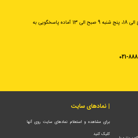
از شنبه تا چهارشنبه، 9 صبح الی 18، پنج شنبه 9 صبح الی 13 آماده پاسخگویی به
021-888
| نمادهای سایت
برای مشاهده و استعلام نمادهای سایت روی آنها
کلیک کنید