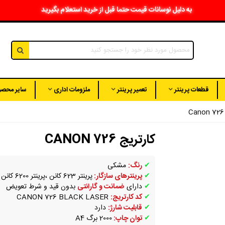
به دلیل نوسانات قیمت حتما قبل از خرید استعلام بگیرید
قطعات پرینتر
تعمیر پرینتر
ملزومات اداری
سایر محصو
کارتریج CANON 726
✔
رنگ:
مشکی
✔
پرینترهای سازگار:
پرینتر 623 کانن ،پرینتر 6200 کانن
✔
دارای
ضمانت و گارانتی
بدون قید و شرط تعویض
✔
کد کارتریج:
CANON 726 BLACK LASER
✔
قابلیت شارژ:
دارد
✔
توان چاپ:
2000 برگ A4