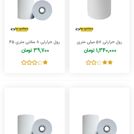
رول حرارتی 57 میلی متری
رول حرارتی 8 سانتی متری 45
(رول حرارتی آزمایشگاهی)
متری
1,340,000 تومان
39,700 تومان