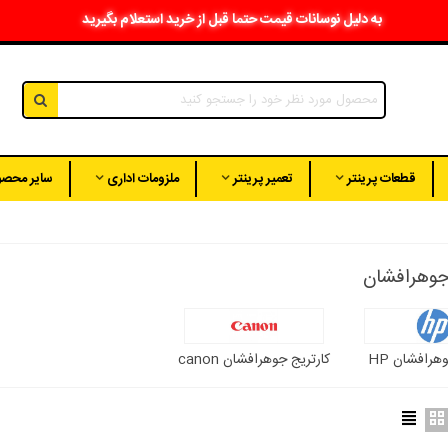
به دلیل نوسانات قیمت حتما قبل از خرید استعلام بگیرید
قطعات پرینتر
تعمیر پرینتر
ملزومات اداری
سایر محصو
جوهرافشان
هرافشان HP
کارتریج جوهرافشان canon