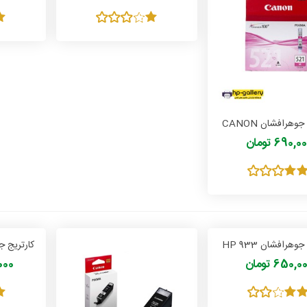
کارتریج جوهرافشان CANON
CLI 521
690,0 تومان
وهرافشان HP 933
650, تومان
0,000