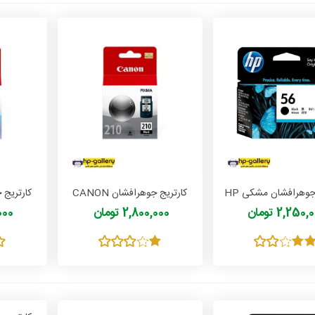
کارتریج جوهرافشان مشکی HP
کارتریج جوهرافشان CANON
PG 210
56
2,250 تومان
2,800,000 تومان
0,000