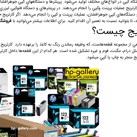
پرينتر و دستگاه كپي در انواع‌هاي م
كارتريج عمليات پرينت وكپي را انجام مي‌دهند. در پرينترهاي و دستگاه فتوكپي ليزري
 دستگاه‌هاي كپي جوهرافشان، عمليات پرينت و كپي را انجام مي‌دهد. اگر كارتريج 
، تا بتوانيد نسبت به تعمير آن اقدام كنيد. براي اطلاعات بيشتر مي‌توانيد با
فروشگاه
ريج چيست؟
عي از مجموعه قطعه‌هاست، كه وظيفه رساندن رنگ به كاغذ را برعهده دارد. كارتريج د
ايي مثل درام، مگنت، فوم و غيره تشكيل شده است. هر كدام از اين قطعه‌ها داخل كارتر
 منجر به چاپ يا كپي مي‎شود.