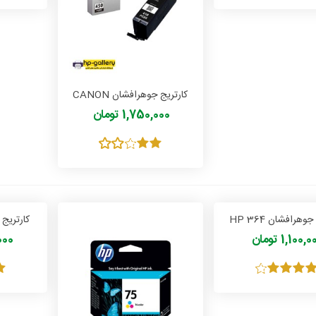
کارتریج جوهرافشان CANON
PGI 450
1,750,000 تومان
وهرافشان HP 364
کارتریج جو
1,100, تومان
0,000