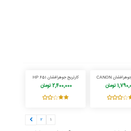
کارتریج جوهرافشان CANON
کارتریج جوهرافشان HP 651
CL 41 COLO
1,79 تومان
2,400,000 تومان
بعدی
2
1