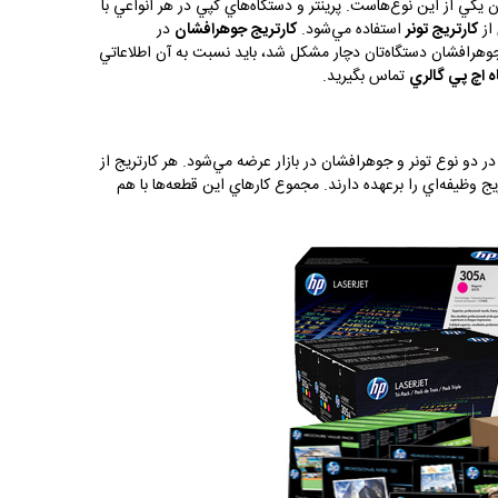
ختلف توليد مي‌شود. پرينترها و دستگاه‎هاي كپي جوهرافشان يكي از اين نوع‌هاست. پرينتر و دستگاه‌هاي كپي در هر انواعي با
 از
كارتريج تونر
استفاده مي‌شود.
كارتريج جوهرافشان
در
جوهرافشان دستگاه‌تان دچار مشكل شد، بايد نسبت به آن اطلاعاتي
 اچ پي گالري
تماس بگيريد.
ر دو نوع تونر و جوهرافشان در بازار عرضه مي‌شود. هر كارتريج از
يج وظيفه‌اي را برعهده دارند. مجموع كارهاي اين قطعه‌ها با هم