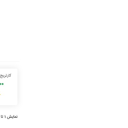
,000
نمایش 1 تا 24 از 48 مورد