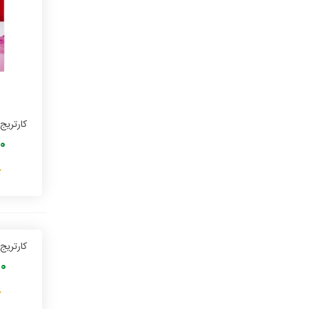
00
کارتریج ج
000