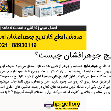
ريج جوهرافشان چيست؟
‌ها داراي
جوهر مايع
هستند و جوهر از طريق هد به نازل منتقل مي‌شود. نتيجه اين
روي صفحه جابه‌جا مي‌شوند و در نهايت متن و عكس روي كاغذ موردنظر چاپ مي‌شو
ه دستگاه متصل مي‌شوند.
شارژ كارتريج‌هاي جوهرافشان
از خريد كارتريج به صرفه‌
ز طريق منافذ ريزي كه روي هد وجود دارند، متن و تصاوير روي كاغذ چاپ مي‌شود
ی گالری یکی از با سابقه ترین مجموعه های فعال در زمینه ماشین های اداری است 
ون واسطه و با بالاترین کفیت اراعه می‌کند. برای استعلام
قیمت کارتریج HP
با ضم