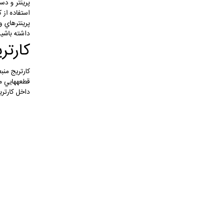
استفاده از 
پرينترهاي و
داشته باشيد
كارت
كارتريج منب
قطعه‎ه
داخل كارتريج