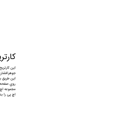
كارت
اين كارتريج
جوهرافشان 
اين طريق ب
روي صفحه ا
مجموعه اچ پ
اچ پی را بد