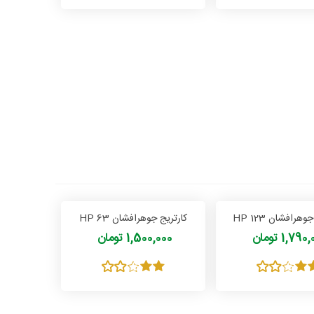
هرافشان HP 123
کارتریج جوهرافشان HP 63
1,79 تومان
1,500,000 تومان