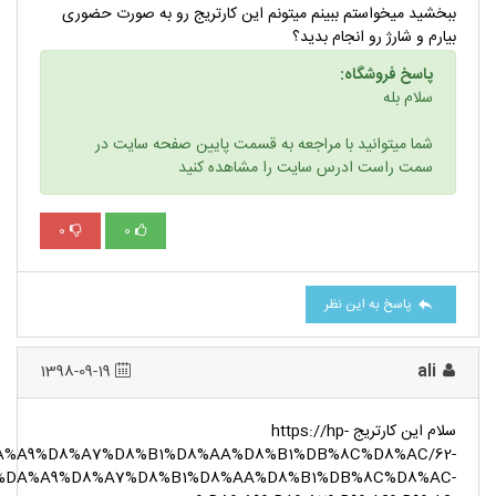
ببخشید میخواستم ببینم میتونم این کارتریج رو به صورت حضوری
بیارم و شارژ رو انجام بدید؟
پاسخ فروشگاه:
سلام بله
شما میتوانید با مراجعه به قسمت پایین صفحه سایت در
سمت راست ادرس سایت را مشاهده کنید
0
0
پاسخ به این نظر
1398-09-19
ali
سلام این کارتریج https://hp-
%DA%A9%D8%A7%D8%B1%D8%AA%D8%B1%DB%8C%D8%AC/62-
%DA%A9%D8%A7%D8%B1%D8%AA%D8%B1%DB%8C%D8%AC-