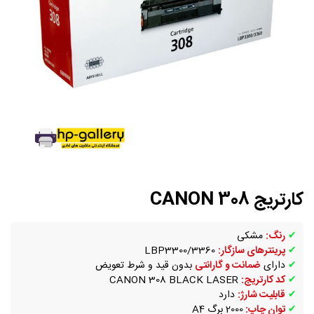
کارتریج CANON 308
✔
رنگ:
مشکی
✔
پرینترهای سازگار:
LBP3300/3360
✔
دارای
ضمانت و گارانتی
بدون قید و شرط تعویض
✔
کد کارتریج:
CANON 308 BLACK LASER
✔
قابلیت شارژ:
دارد
✔
توان چاپ:
2000 برگ A4