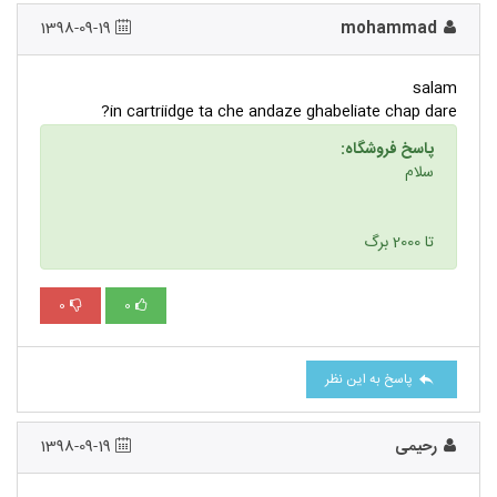
1398-09-19
mohammad
salam
in cartriidge ta che andaze ghabeliate chap dare?
پاسخ فروشگاه:
سلام
تا 2000 برگ
0
0
پاسخ به این نظر
رحیمی
1398-09-19