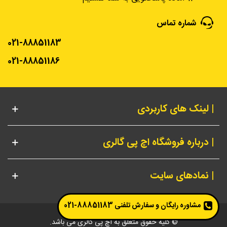
شماره تماس
021-88851183
021-88851186
| لینک های کاربردی
| درباره فروشگاه اچ پی گالری
| نمادهای سایت
مشاوره رایگان و سفارش تلفنی
88851183-021
© کلیه حقوق متعلق به اچ پی گالری می باشد.