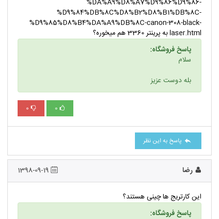
%DA%A9%D8%A7%D9%86%D9%86-
%D9%84%DB%8C%D8%B2%D8%B1%DB%8C-
%D9%85%D8%B4%DA%A9%DB%8C-canon-308-black-
laser.html به پرینتر 3360 هم میخوره؟
پاسخ فروشگاه:
سلام
بله دوست عزیز
0
0
پاسخ به این نظر
رضا
1398-09-19
این کارتریج ها چینی هستند؟
پاسخ فروشگاه: