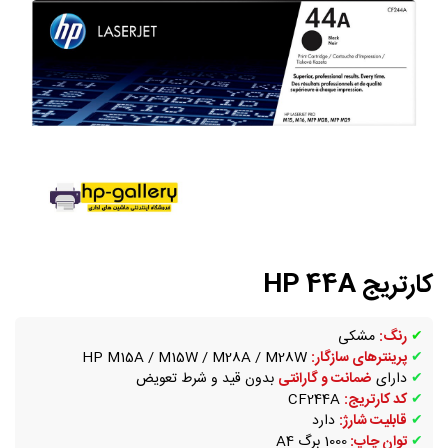
کارتریج HP 44A
✔
رنگ:
مشکی
✔
پرینترهای سازگار:
HP M15A / M15W / M28A / M28W
✔
دارای
ضمانت و گارانتی
بدون قید و شرط تعویض
✔
کد کارتریج:
CF244A
✔
قابلیت شارژ:
دارد
✔
توان چاپ:
1000 برگ A4