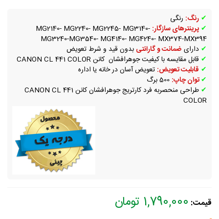
✔
رنگ:
رنگی
✔
پرینترهای سازگار:
MG2140- MG2240- MG2245- MG3140-
MG3240-MG3540- MG4140- MG4240- MX374-MX394
✔
دارای
ضمانت و گارانتی
بدون قید و شرط تعویض
✔
قابل مقایسه با کیفیت جوهرافشان کانن CANON CL 441 COLOR
✔
قابلیت تعویض:
تعویض آسان در خانه یا اداره
✔
توان چاپ:
500 برگ
✔
طراحی منحصربه فرد کارتریج جوهرافشان کانن CANON CL 441
COLOR
1,790,000 تومان
قیمت: