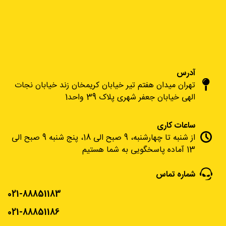
آدرس
تهران میدان هفتم تیر خیابان کریمخان زند خیابان نجات
الهی خیابان جعفر شهری پلاک 39 واحد1
ساعات کاری
از شنبه تا چهارشنبه، 9 صبح الی 18، پنج شنبه 9 صبح الی
13 آماده پاسخگویی به شما هستیم
شماره تماس
021-88851183
021-88851186