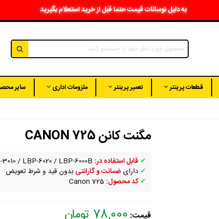
به دلیل نوسانات قیمت حتما قبل از خرید استعلام بگیرید
قطعات پرینتر
تعمیر پرینتر
ملزومات اداری
سایر محصو
مگنت کانن CANON 725
✔
قابل استفاده در:
Canon
LBP-6000B
/
LBP-6020
/
-3010
✔
دارای
ضمانت و گارانتی
بدون قید و شرط تعویض
✔
کد محصول:
Canon 725
78,000 تومان
قیمت: