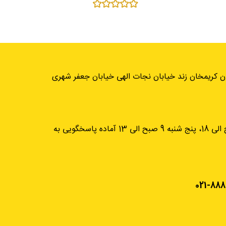
ان کریمخان زند خیابان نجات الهی خیابان جعفر شهری
از شنبه تا چهارشنبه، 9 صبح الی 18، پنج شنبه 9 صبح الی 13 آماده پاسخگویی به
021-888