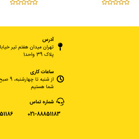
آدرس
تهران میدان هفتم تیر خیاب
پلاک 39 واحد1
ساعات کاری
شما هستیم
شماره تماس
51186
021-88851183