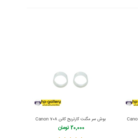
بوش سر مگنت کارتریج کانن Canon 708
بوش سر مگن
20,000 تومان