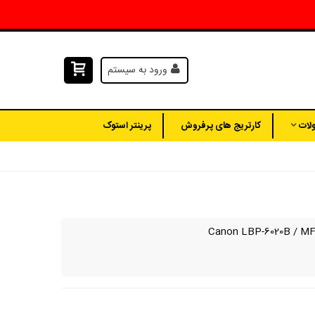
ورود به سیستم
لات
کارتریج های پرفروش
پرینتر استوک
LBP-6020B
/
MF