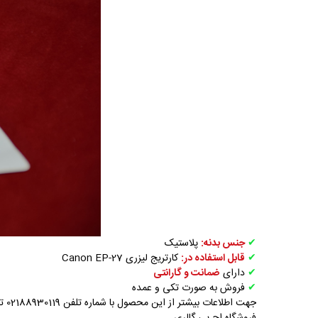
✔
جنس بدنه:
پلاستیک
✔
قابل استفاده در:
کارتریج لیزری Canon EP-27
✔
دارای
ضمانت و گارانتی
✔
فروش به صورت تکی و عمده
جهت اطلاعات بیشتر از این محصول با شماره تلفن 02188930119 تماس بگیرید .
فروشگاه اچ پی گالری