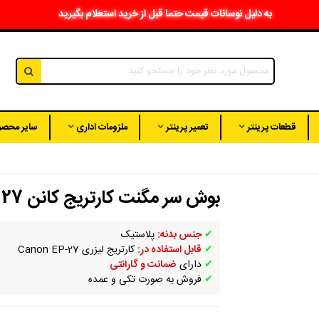
به دلیل نوسانات قیمت حتما قبل از خرید استعلام بگیرید
قطعات پرینتر
تعمیر پرینتر
ملزومات اداری
سایر محصو
بوش سر مگنت کارتریج کانن CANON EP-27
✔
جنس بدنه:
پلاستیک
✔
قابل استفاده در:
کارتریج لیزری Canon EP-27
✔
دارای
ضمانت و گارانتی
✔
فروش به صورت تکی و عمده