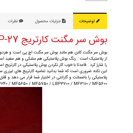
توضیحات
جزئیات محصول
نظرات
بوش سر مگنت کارتریج Canon EP-27 :
بوش سر مگنت کانن هم مانند بوش سر مگنت اچ پی است و هردو د
از پلاستیک است . رنگ بوش پلاستیکی هم مشکی و هم سفید است . 
را شارژ کرد . قاعدتا با خوب کار نکردن بوش پلاستیکی در کارتریج ا
این نکته ضروری است که شما بدانید تمامیه کارتریج های لیزری س
پلاستیکی را باضمانت و گارانتی در اختیار شما قرار می دهد و قابل ذکر است که این
40 / MF5650 / MF5750 / LBP3200 / MF3110 / MF5600