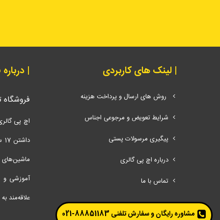
| لینک های کاربردی
| درباره
روش های ارسال و پرداخت هزینه
فروشگاه 
شرایط تعویض و مرجوعی اجناس
اچ پی گالری
پیگیری مرسولات پستی
دا
ماشین‌های اد
درباره اچ پی گالری
آموزشی و ت
تماس با ما
علاقه‌مند به
مشاوره رایگان و سفارش تلفنی
88851183-021