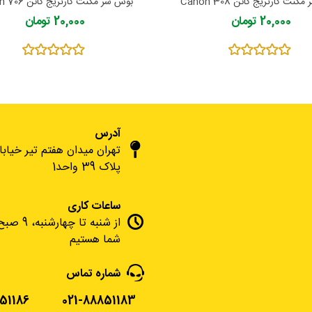
نت کارتریج کانن Canon 308
بوش سر مگنت کارتریج کانن Canon 706
20,000 تومان
20,000 تومان
آدرس
تهران میدان هفتم تیر خیاب
پلاک 39 واحد1
ساعات کاری
شما هستیم
شماره تماس
51186
021-88851183