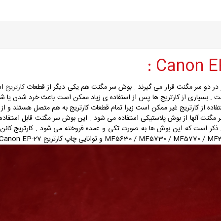
ر دو سر مگنت قرار می گیرند . بوش سر مگنت هم یکی دیگر از قطعات
کارتریج
اس
بسیاری از کارتریج ها پس از استفاده ی زیاد ممکن است باعث خرد شدن یا شکست
ستفاده از کارتریج غیر ممکن است زیرا تمام قطعات کارتریج به هم متصل هستند و از ک
ر مگنت آنها از بوش پلاستیکی استفاده می شود . این بوش سر مگنت قابل استفاده
 بوش ها به صورت تکی و عمده فروخته می شود . کارتریج کانن Canon EP-27 قابل استفاده در پرینترهای 
MF5630 / MF5730 / MF5770 / MF32
و توانایی چاپ کارتریج Canon EP-27 چیزی حدود 2500 برگ است .