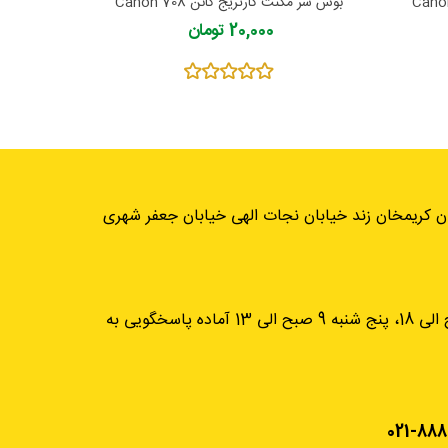
بوش سر مگنت کارتریج کانن Canon 708
بوش سر مگن
20,000 تومان
ان کریمخان زند خیابان نجات الهی خیابان جعفر شهری
از شنبه تا چهارشنبه، 9 صبح الی 18، پنج شنبه 9 صبح الی 13 آماده پاسخگویی به
021-888