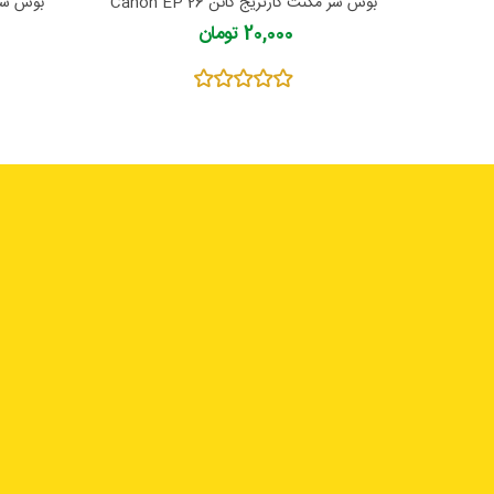
بوش سر مگنت کارتریج کانن Canon EP 26
بوش سر مگ
20,000 تومان