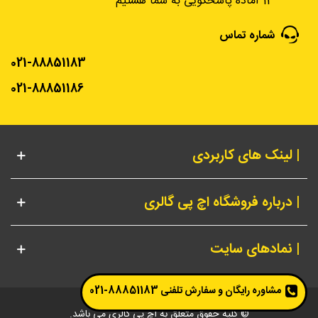
13 آماده پاسخگویی به شما هستیم
شماره تماس
021-88851183
021-88851186
| لینک های کاربردی
| درباره فروشگاه اچ پی گالری
| نمادهای سایت
مشاوره رایگان و سفارش تلفنی
88851183-021
© کلیه حقوق متعلق به اچ پی گالری می باشد.