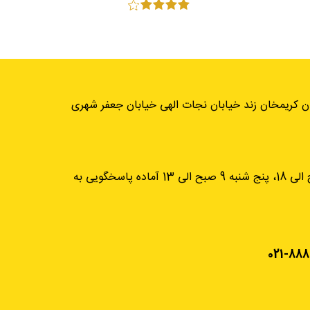
ان کریمخان زند خیابان نجات الهی خیابان جعفر شهری
از شنبه تا چهارشنبه، 9 صبح الی 18، پنج شنبه 9 صبح الی 13 آماده پاسخگویی به
021-888