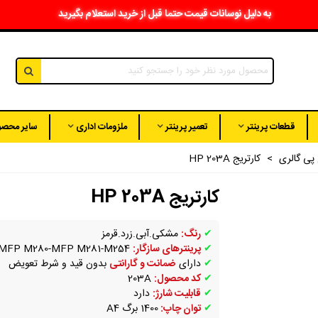
به دلیل نوسانات قیمت حتما قبل از خرید استعلام بگیرید
قطعات پرینتر
تعمیر پرینتر
ملزومات اداری
سایر محصو
>
کارتریج HP 203A
کارتریج HP 203A
✔
رنگ:
مشکی.آبی.زرد.قرمز
✔
پرینترهای سازگار:
MFP M280-MFP M281-M254
✔
دارای
ضمانت و گارانتی
بدون قید و شرط تعویض
✔
کد محصول:
203A
✔
قابلیت شارژ:
دارد
✔
توان چاپ:
1400 برگ A4