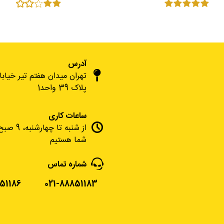
آدرس
تهران میدان هفتم تیر خیاب
پلاک 39 واحد1
ساعات کاری
شما هستیم
شماره تماس
51186
021-88851183