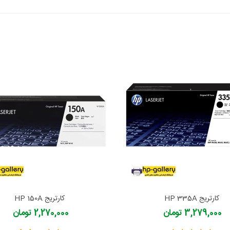
کارتریج HP 335A
کارتریج HP 150A
3,279,000 تومان
2,270,000 تومان