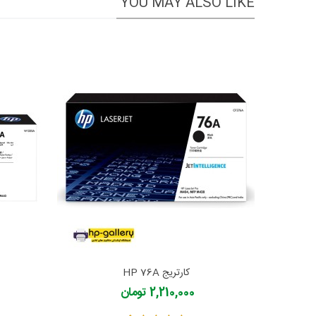
YOU MAY ALSO LIKE
کارتریج HP 76A
2,210,000 تومان