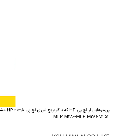
پرینترهایی از اچ پی HP که با کارتریج لیزری اچ پی HP 203A مشکی سازگار می باشند:
MFP M280-MFP M281-M254