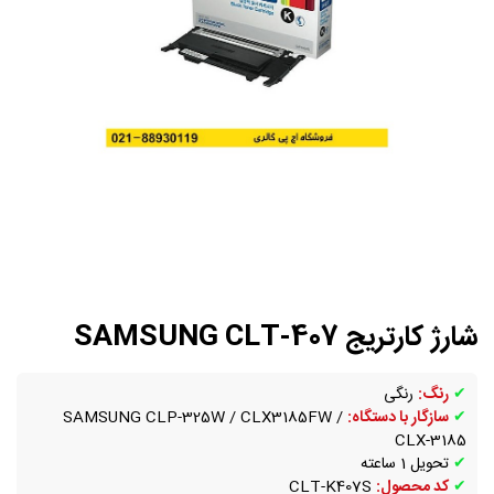
شارژ کارتریج SAMSUNG CLT-407
✔
رنگ:
رنگی
✔
سازگار با دستگاه:
SAMSUNG CLP-325W / CLX3185FW /
CLX-3185
✔
تحویل 1 ساعته
✔
کد محصول:
CLT-K407S