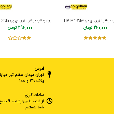
رینتر لیزری اچ پی HP M402dw
رولر پیکاپ پرینتر لیزری اچ پی HP M426fdn
240,000 تومان
294,000 تومان
آدرس
تهران میدان هفتم تیر خیاب
پلاک 39 واحد1
ساعات کاری
شما هستیم