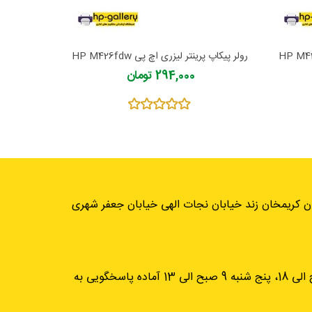
رولر پیکاپ پرینتر لیزری اچ پی HP M426fdw
رولر پیکاپ پ
294,000 تومان
ان کریمخان زند خیابان نجات الهی خیابان جعفر شهری
از شنبه تا چهارشنبه، 9 صبح الی 18، پنج شنبه 9 صبح الی 13 آماده پاسخگویی به