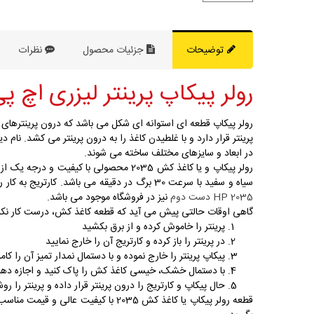
توضیحات
جزئیات محصول
نظرات
رولر پیکاپ پرینتر لیزری اچ پی P 2035
پرینتر قرار دارد و با غلطیدن کاغذ را به درون پرینتر می کشد. نا
در ابعاد و سایزهای مختلف ساخته می شوند.
رولر پیکاپ و یا کاغذ کش 2035 محصولی با کیفیت و درجه یک از برند اچ پی می باشد. این قطعه در کشور چین تولید شده و سازگار با
سیاه و سفید با سرعت 30 برگ در دقیقه می باشد. کارتریج به کار رفته در چاپ توسط این پرینترها،
HP 2035 دست دوم
نیز در فروشگاه موجود می باشد.
گاهی اوقات حالتی پیش می آید که قطعه کاغذ کش، درست کار نکرده 
پرینتر را خاموش کرده و از برق بکشید
در پرینتر را باز کرده و کارتریج آن را خارج نمایید
پیکاپ پرینتر را خارج نموده و با دستمال نمدار تمیز آن را کا
با دستمال خشک، خیسی کاغذ کش را پاک کنید و اجازه ده
حال پیکاپ و کارتریج را درون پرینتر قرار داده و پرینتر را رو
قطعه رولر پیکاپ یا کاغذ کش 2035 ب