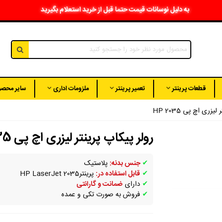
به دلیل نوسانات قیمت حتما قبل از خرید استعلام بگیرید
قطعات پرینتر
تعمیر پرینتر
ملزومات اداری
سایر محصو
یزری اچ پی HP 2035
رولر پیکاپ پرینتر لیزری اچ پی HP 2035
✔
جنس بدنه:
پلاستیک
✔
قابل استفاده در:
پرینترHP LaserJet 2035
✔
دارای
ضمانت و گارانتی
✔
فروش به صورت تکی و عمده