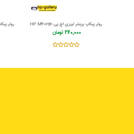
رولر پیکاپ پرینتر لیزری اچ پی HP M402dn
رولر پیکاپ پ
240,000 تومان