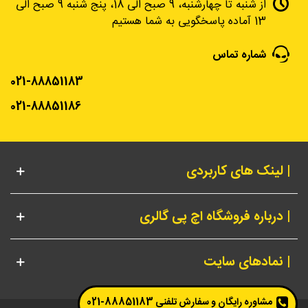
از شنبه تا چهارشنبه، 9 صبح الی 18، پنج شنبه 9 صبح الی
13 آماده پاسخگویی به شما هستیم
شماره تماس
021-88851183
021-88851186
| لینک های کاربردی
| درباره فروشگاه اچ پی گالری
| نمادهای سایت
مشاوره رایگان و سفارش تلفنی
88851183-021