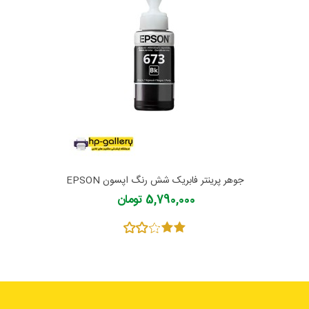
جوهر پرینتر فابریک شش رنگ اپسون EPSON
70cc
5,790,000 تومان