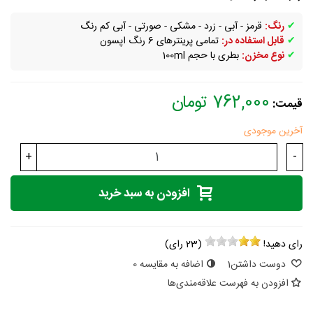
✔
رنگ:
قرمز - آبی - زرد - مشکی - صورتی - آبی کم رنگ
✔
قابل استفاده در:
تمامی پرینترهای 6 رنگ اپسون
✔
نوع مخزن:
بطری با حجم 100ml
762,000 تومان
قیمت:
آخرین موجودی
+
-
افزودن به سبد خرید
رای دهید!
(
23
رای)
دوست داشتن
1
اضافه به مقایسه
0
افزودن به فهرست علاقه‌مندی‌ها